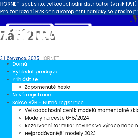
HORNET, spol. s r.o. velkoobchodní distributor (vznik 1991)
M
Pro zobrazení B2B cen a kompletní nabídky se prosím při
Září 2025
21 července, 2025
HORNET
Domů
0 Comment
Uncategorized
Vyhledat prodejce
Přihlásit se
Novinky na měsíc 9/2025 308-TR6751 S 1:700 Queen Elizabeth A
Zapomenuté heslo
Nová registrace
Sekce B2B – Nutná registrace
Srpen 2025
Velkoobchodní ceník modelů momentálně sk
Modely na cestě 6-8/2024
Rezervační formulář novinek ve výrobě nebo 
Nejprodávanější modely 2023