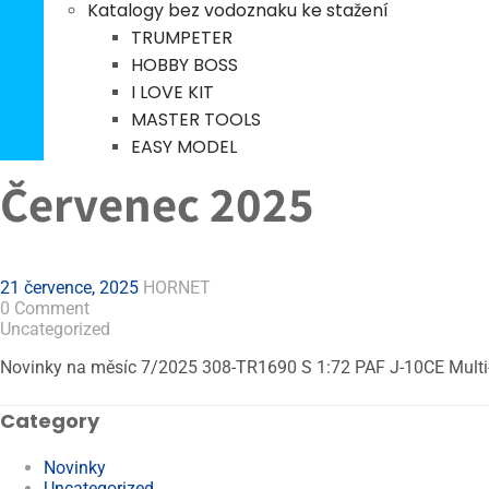
21 července, 2025
HORNET
Katalogy bez vodoznaku ke stažení
0 Comment
TRUMPETER
Uncategorized
HOBBY BOSS
Novinky na měsíc 8/2025 308-TR5378 S 1:350 HMS Royal Oak S
I LOVE KIT
MASTER TOOLS
EASY MODEL
Červenec 2025
21 července, 2025
HORNET
0 Comment
Uncategorized
Novinky na měsíc 7/2025 308-TR1690 S 1:72 PAF J-10CE Multi-R
Category
Novinky
Uncategorized