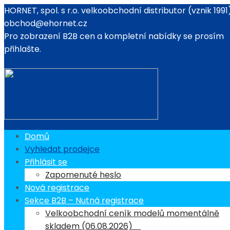
HORNET, spol. s r.o. velkoobchodní distributor (vznik 1991
obchod@ehornet.cz
Pro zobrazení B2B cen a kompletní nabídky se prosím
Vyhledat prodejce
přihlašte.
Vyhledat lokalitu
Kategorie
Rozsah vzdálenosti
Rozsah:
Km
Stav
Domů
Vyhledat prodejce
Načítání...
Počet prodejců
:
0
Přihlásit se
Zapomenuté heslo
×
Nová registrace
Sekce B2B – Nutná registrace
Směr obchodu
Velkoobchodní ceník modelů momentálně
skladem (06.08.2026)