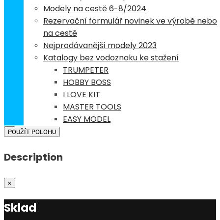
NAVIGOVAT
Modely na cestě 6-8/2024
Rezervační formulář novinek ve výrobě nebo
×
na cestě
Z:
Nejprodávanější modely 2023
Do:
Katalogy bez vodoznaku ke stažení
Km
Míle
TRUMPETER
NAVIGOVAT
HOBBY BOSS
I LOVE KIT
Použít moji polohu k vyhledání nejbližší prodejny
MASTER TOOLS
EASY MODEL
×
POUŽÍT POLOHU
Description
×
Sklad