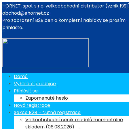
HORNET, spol. s r.o. velkoobchodní distributor (vznik 1991
obchod@ehornet.cz
Pro zobrazení B2B cen a kompletní nabídky se prosím
Seznam obchodů
přihlašte.
Kde můžete
zakoupit naše
Domů
Vyhledat prodejce
Přihlásit se
produkty
Zapomenuté heslo
Nová registrace
Sekce B2B – Nutná registrace
Velkoobchodní ceník modelů momentálně
skladem (06.08.2026)