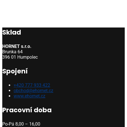
Sklad
HORNET s.r.o.
Brunka 64
396 01 Humpolec
Spojení
+420 777 933 422
obchod@ehornet.cz
www.ehornet.cz
Pracovní doba
Po-Pá 8,00 – 16,00