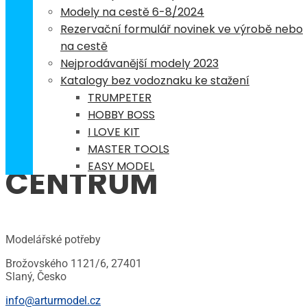
Modely na cestě 6-8/2024
Rezervační formulář novinek ve výrobě nebo
na cestě
Nejprodávanější modely 2023
ARTUR
Katalogy bez vodoznaku ke stažení
TRUMPETER
HOBBY BOSS
MODEL
I LOVE KIT
MASTER TOOLS
EASY MODEL
CENTRUM
Modelářské potřeby
Brožovského 1121/6, 27401
Slaný, Česko
info@arturmodel.cz