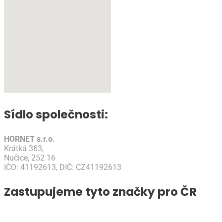
Sídlo společnosti:
HORNET s.r.o.
Krátká 363,
Nučice, 252 16
IČO: 41192613, DIČ: CZ41192613
Zastupujeme tyto značky pro ČR