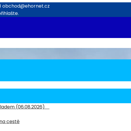
1)
obchod@ehornet.cz
ihlašte.
kladem (06.08.2026)
 na cestě