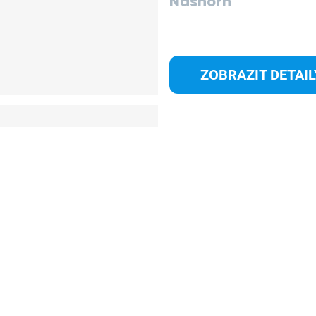
Nashorn
S
ZOBRAZIT DETAIL
308-ILK65309
S
1:350 USS Fletcher 
S
ZOBRAZIT DETAIL