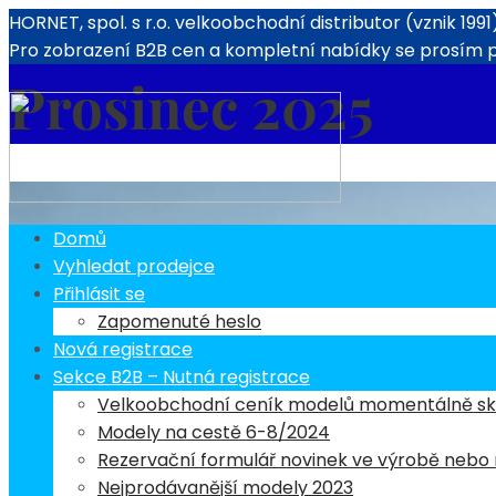
HORNET, spol. s r.o. velkoobchodní distributor (vznik 199
Pro zobrazení B2B cen a kompletní nabídky se prosím př
Prosinec 2025
Domů
Vyhledat prodejce
Přihlásit se
Zapomenuté heslo
Nová registrace
Sekce B2B – Nutná registrace
Velkoobchodní ceník modelů momentálně s
Modely na cestě 6-8/2024
Rezervační formulář novinek ve výrobě nebo
Nejprodávanější modely 2023