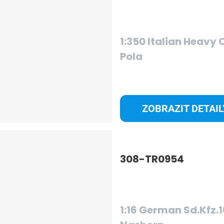
S
1:350 Italian Heavy 
Pola
S
ZOBRAZIT DETAIL
308-TR0954
S
1:16 German Sd.Kfz.