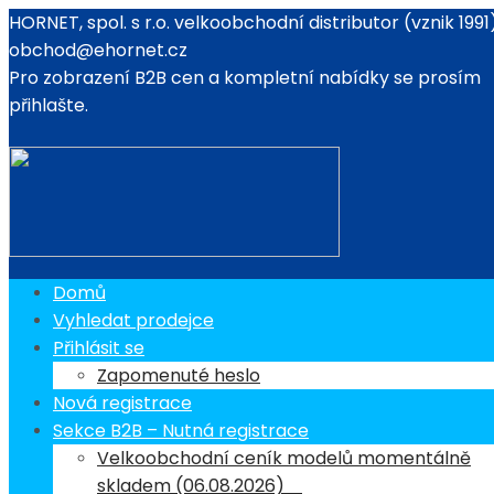
HORNET, spol. s r.o. velkoobchodní distributor (vznik 1991
obchod@ehornet.cz
Pro zobrazení B2B cen a kompletní nabídky se prosím
listopad 2025
přihlašte.
Domů
Vyhledat prodejce
Přihlásit se
Zapomenuté heslo
Nová registrace
Sekce B2B – Nutná registrace
Velkoobchodní ceník modelů momentálně
skladem (06.08.2026)