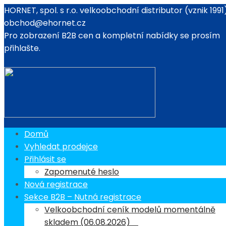
HORNET, spol. s r.o. velkoobchodní distributor (vznik 1991
obchod@ehornet.cz
Pro zobrazení B2B cen a kompletní nabídky se prosím
Duben 2026
přihlašte.
18 března, 2026
HORNET
0 Comment
Uncategorized
Domů
Novinky na měsíc 04/2026
Vyhledat prodejce
Přihlásit se
Zapomenuté heslo
Nová registrace
Sekce B2B – Nutná registrace
Velkoobchodní ceník modelů momentálně
skladem (06.08.2026)