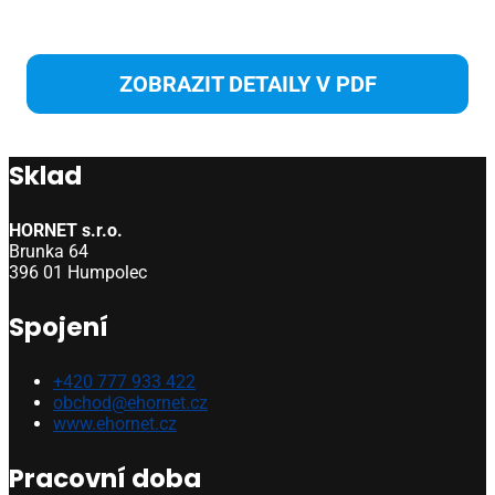
S
ZOBRAZIT DETAILY V PDF
Sklad
HORNET s.r.o.
Brunka 64
396 01 Humpolec
Spojení
+420 777 933 422
obchod@ehornet.cz
www.ehornet.cz
Pracovní doba